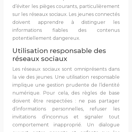
d’éviter les pièges courants, particulièrement
sur les réseaux sociaux. Les jeunes connectés
doivent apprendre à distinguer les
informations fiables des contenus
potentiellement dangereux.
Utilisation responsable des
réseaux sociaux
Les réseaux sociaux sont omniprésents dans
la vie des jeunes. Une utilisation responsable
implique une gestion prudente de l’identité
numérique. Pour cela, des règles de base
doivent être respectées : ne pas partager
d’informations personnelles, refuser les
invitations d’inconnus et signaler tout
comportement inapproprié. Un dialogue