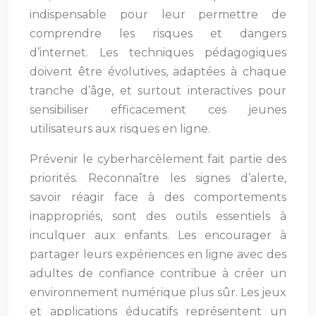
indispensable pour leur permettre de
comprendre les risques et dangers
d’internet. Les techniques pédagogiques
doivent être évolutives, adaptées à chaque
tranche d’âge, et surtout interactives pour
sensibiliser efficacement ces jeunes
utilisateurs aux risques en ligne.
Prévenir le cyberharcèlement fait partie des
priorités. Reconnaître les signes d’alerte,
savoir réagir face à des comportements
inappropriés, sont des outils essentiels à
inculquer aux enfants. Les encourager à
partager leurs expériences en ligne avec des
adultes de confiance contribue à créer un
environnement numérique plus sûr. Les jeux
et applications éducatifs représentent un