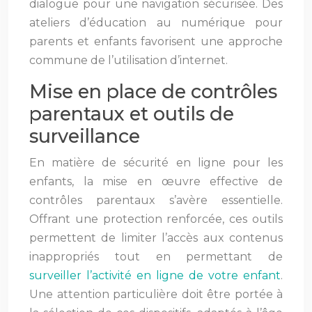
dialogue pour une navigation sécurisée. Des
ateliers d’éducation au numérique pour
parents et enfants favorisent une approche
commune de l’utilisation d’internet.
Mise en place de contrôles
parentaux et outils de
surveillance
En matière de sécurité en ligne pour les
enfants, la mise en œuvre effective de
contrôles parentaux s’avère essentielle.
Offrant une protection renforcée, ces outils
permettent de limiter l’accès aux contenus
inappropriés tout en permettant de
surveiller l’activité en ligne de votre enfant
.
Une attention particulière doit être portée à