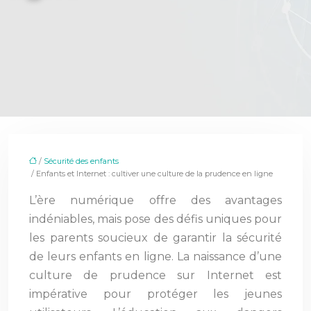
/
Sécurité des enfants
/ Enfants et Internet : cultiver une culture de la prudence en ligne
L’ère numérique offre des avantages
indéniables, mais pose des défis uniques pour
les parents soucieux de garantir la sécurité
de leurs enfants en ligne. La naissance d’une
culture de prudence sur Internet est
impérative pour protéger les jeunes