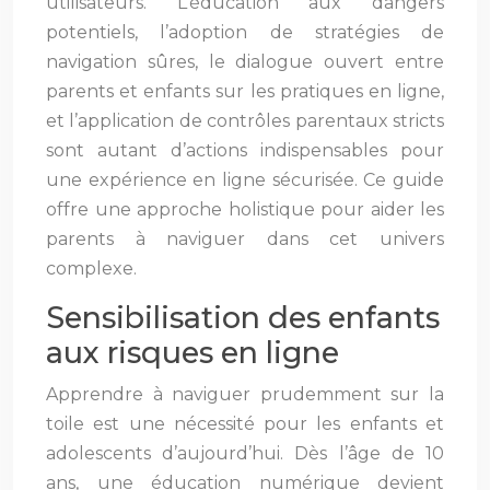
utilisateurs. L’éducation aux dangers
potentiels, l’adoption de stratégies de
navigation sûres, le dialogue ouvert entre
parents et enfants sur les pratiques en ligne,
et l’application de contrôles parentaux stricts
sont autant d’actions indispensables pour
une expérience en ligne sécurisée. Ce guide
offre une approche holistique pour aider les
parents à naviguer dans cet univers
complexe.
Sensibilisation des enfants
aux risques en ligne
Apprendre à naviguer prudemment sur la
toile est une nécessité pour les enfants et
adolescents d’aujourd’hui. Dès l’âge de 10
ans, une éducation numérique devient