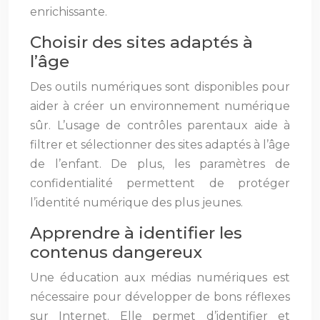
enrichissante.
Choisir des sites adaptés à
l’âge
Des outils numériques sont disponibles pour
aider à créer un environnement numérique
sûr. L’usage de contrôles parentaux aide à
filtrer et sélectionner des sites adaptés à l’âge
de l’enfant. De plus, les paramètres de
confidentialité permettent de protéger
l’identité numérique des plus jeunes.
Apprendre à identifier les
contenus dangereux
Une éducation aux médias numériques est
nécessaire pour développer de bons réflexes
sur Internet. Elle permet d’identifier et