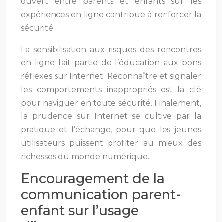
ouvert entre parents et enfants sur les
expériences en ligne contribue à renforcer la
sécurité.
La sensibilisation aux risques des rencontres
en ligne fait partie de l’éducation aux bons
réflexes sur Internet. Reconnaître et signaler
les comportements inappropriés est la clé
pour naviguer en toute sécurité. Finalement,
la prudence sur Internet se cultive par la
pratique et l’échange, pour que les jeunes
utilisateurs puissent profiter au mieux des
richesses du monde numérique.
Encouragement de la
communication parent-
enfant sur l’usage