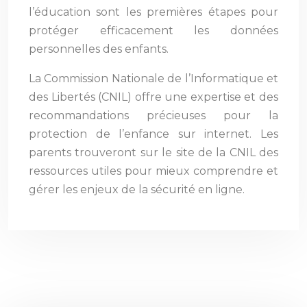
l’éducation sont les premières étapes pour
protéger efficacement les données
personnelles des enfants.
La Commission Nationale de l’Informatique et
des Libertés (CNIL) offre une expertise et des
recommandations précieuses pour la
protection de l’enfance sur internet. Les
parents trouveront sur le site de la CNIL des
ressources utiles pour mieux comprendre et
gérer les enjeux de la sécurité en ligne.